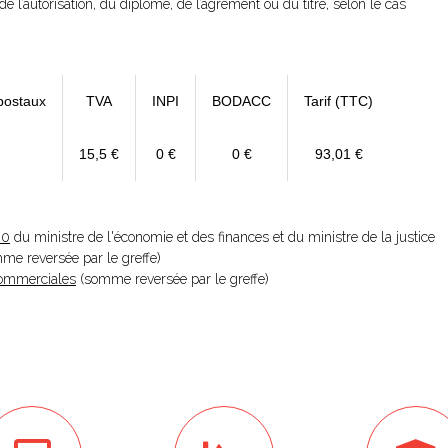
de l’autorisation, du diplôme, de l’agrément ou du titre, selon le cas
postaux
TVA
INPI
BODACC
Tarif (TTC)
15,5 €
0 €
0 €
93,01 €
20
du ministre de l'économie et des finances et du ministre de la justice
omme reversée par le greffe)
 Commerciales
(somme reversée par le greffe)