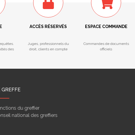
E
ACCÈS RÉSERVÉS
ESPACE COMMANDE
Requêtes.
Juges, professionnels du
Commandes de documents
ultés des
droit, clients en compte
officiels
E GREFFE
nctions du greffier
nseil national des greffiers