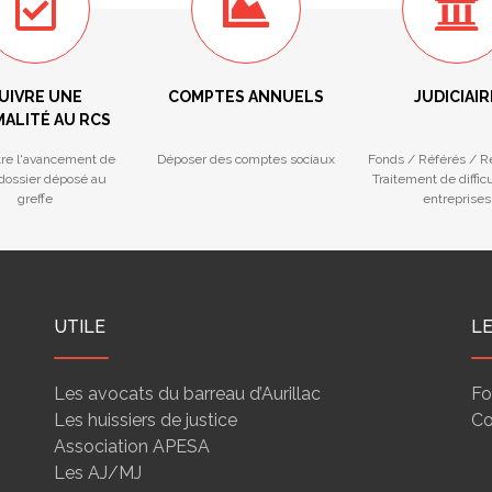
UIVRE UNE
COMPTES ANNUELS
JUDICIAIR
ALITÉ AU RCS
tre l'avancement de
Déposer des comptes sociaux
Fonds / Référés / 
 dossier déposé au
Traitement de diffic
greffe
entreprises
UTILE
L
Les avocats du barreau d’Aurillac
Fo
Les huissiers de justice
Co
Association APESA
Les AJ/MJ