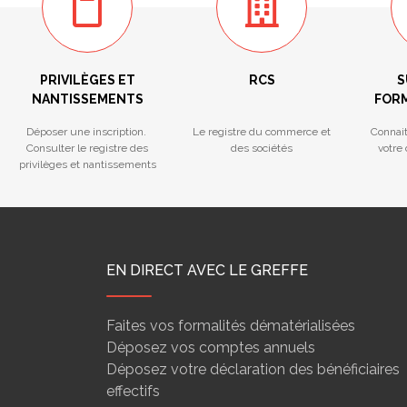
PRIVILÈGES ET
RCS
S
NANTISSEMENTS
FORM
Déposer une inscription.
Le registre du commerce et
Connai
Consulter le registre des
des sociétés
votre
privilèges et nantissements
EN DIRECT AVEC LE GREFFE
Faites vos formalités dématérialisées
Déposez vos comptes annuels
Déposez votre déclaration des bénéficiaires
effectifs