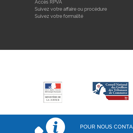
Accès RPVA
Suivez votre affaire ou procédure
Suivez votre formalité
POUR NOUS CONT