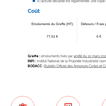
si l’activité déclarée est réglementée, une copie 
Coût
Emoluments du Greffe (HT)
Débours / Frais 
77,51 €
0 €
Greffe :
émoluments fixés par
arrêté du 10 mars 20
INPI :
Institut National de la Propriété Industrielle (s
BODACC :
Bulletin Officiel des Annonces Civiles et