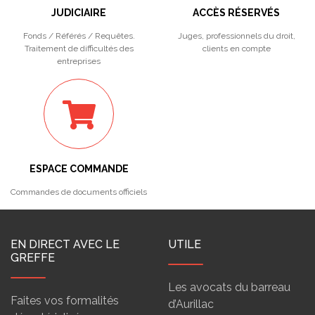
JUDICIAIRE
ACCÈS RÉSERVÉS
Fonds / Référés / Requêtes.
Juges, professionnels du droit,
Traitement de difficultés des
clients en compte
entreprises
ESPACE COMMANDE
Commandes de documents officiels
EN DIRECT AVEC LE
UTILE
GREFFE
Les avocats du barreau
Faites vos formalités
d’Aurillac