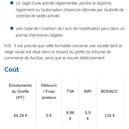
s’il s’agit d’une activité réglementée, joindre le diplôme,
l’agrément ou l’autorisation d’exercice délivrée par l’autorité de
contrôle de ladite activité.
une copie de l'insertion de l'avis de modification paru dans un
journal d’annonces légales
N.B : Il est précisé que cette formalité concerne une société dont le
siège social est situé dans le ressort du greffe du tribunal de
commerce de Aurillac, ainsi que le nouvel établissement
Coût
Emoluments
Débours
du Greffe
/ Frais
TVA
INPI
BODACC
(HT)
postaux
8,86
5,9
44,29 €
0 €
116 €
€
€