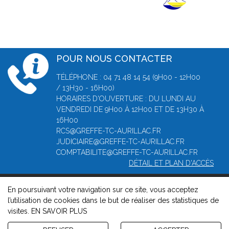
POUR NOUS CONTACTER
TÉLÉPHONE : 04 71 48 14 54 (9H00 - 12H00
/ 13H30 - 16H00)
HORAIRES D'OUVERTURE : DU LUNDI AU
VENDREDI DE 9H00 À 12H00 ET DE 13H30 À
16H00
RCS@GREFFE-TC-AURILLAC.FR
JUDICIAIRE@GREFFE-TC-AURILLAC.FR
COMPTABILITE@GREFFE-TC-AURILLAC.FR
DÉTAIL ET PLAN D'ACCÈS
En poursuivant votre navigation sur ce site, vous acceptez
© 2026, Greffe du Tribunal de Commerce d' Aurillac -
Mentions
l’utilisation de cookies dans le but de réaliser des statistiques de
légales
-
Contact
-
Gestion des cookies
-
Politique de
visites.
EN SAVOIR PLUS
confidentialité et de cookies
Version : 1.8.1