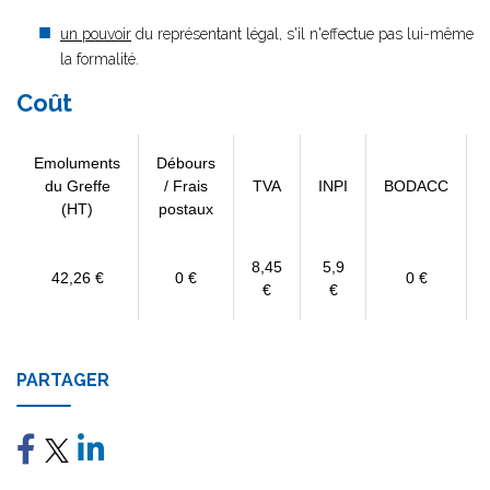
un pouvoir
du représentant légal, s'il n'effectue pas lui-même
la formalité.
Coût
Emoluments
Débours
du Greffe
/ Frais
TVA
INPI
BODACC
(HT)
postaux
8,45
5,9
42,26 €
0 €
0 €
€
€
PARTAGER