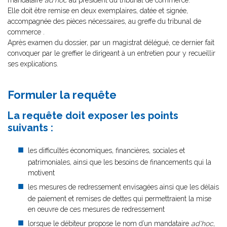
mandataire
ad'hoc
au président du tribunal de commerce.
Elle doit être remise en deux exemplaires, datée et signée,
accompagnée des pièces nécessaires, au greffe du tribunal de
commerce .
Après examen du dossier, par un magistrat délégué, ce dernier fait
convoquer par le greffier le dirigeant à un entretien pour y recueillir
ses explications.
Présenter une requête en nomination d'un
mandataire
ad'hoc
Formuler la requête
La requête doit exposer les points
suivants :
les difficultés économiques, financières, sociales et
patrimoniales, ainsi que les besoins de financements qui la
motivent
les mesures de redressement envisagées ainsi que les délais
de paiement et remises de dettes qui permettraient la mise
en œuvre de ces mesures de redressement
lorsque le débiteur propose le nom d’un mandataire
ad'hoc
,