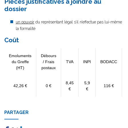
Pièces justificatives à joindre au
dossier
un pouvoir
du représentant légal s’il n’effectue pas lui-même
la formalité
Coût
Emoluments
Débours
du Greffe
/ Frais
TVA
INPI
BODACC
(HT)
postaux
8,45
5,9
42,26 €
0 €
116 €
€
€
PARTAGER