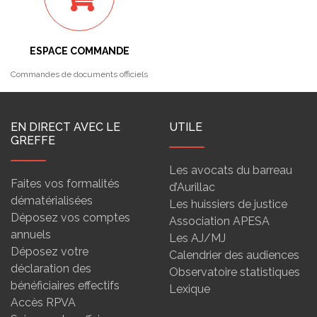
ESPACE COMMANDE
Commandes de documents officiels
EN DIRECT AVEC LE
UTILE
GREFFE
Les avocats du barreau
Faites vos formalités
d’Aurillac
dématérialisées
Les huissiers de justice
Déposez vos comptes
Association APESA
annuels
Les AJ/MJ
Déposez votre
Calendrier des audiences
déclaration des
Observatoire statistiques
bénéficiaires effectifs
Lexique
Accès RPVA