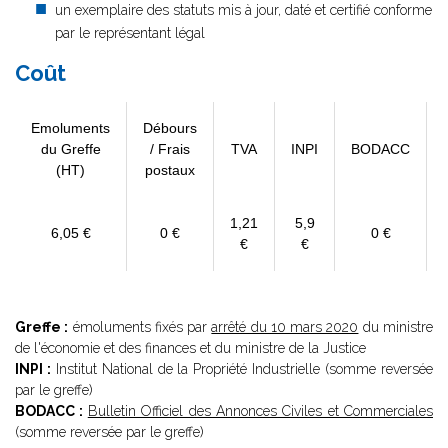
un exemplaire des statuts mis à jour, daté et certifié conforme
par le représentant légal
Coût
Emoluments
Débours
du Greffe
/ Frais
TVA
INPI
BODACC
(HT)
postaux
1,21
5,9
6,05 €
0 €
0 €
€
€
Greffe :
émoluments fixés par
arrêté du 10 mars 2020
du ministre
de l'économie et des finances et du ministre de la Justice
INPI :
Institut National de la Propriété Industrielle (somme reversée
par le greffe)
BODACC :
Bulletin Officiel des Annonces Civiles et Commerciales
(somme reversée par le greffe)