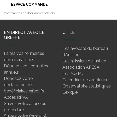
ESPACE COMMANDE
Commandes de documents officiels
EN DIRECT AVEC LE
UTILE
GREFFE
Les avocats du barreau
Faites vos formalités
d’Aurillac
dématérialisées
Les huissiers de justice
Déposez vos comptes
Association APESA
annuels
Les AJ/MJ
Déposez votre
Calendrier des audiences
déclaration des
Observatoire statistiques
bénéficiaires effectifs
Lexique
Accès RPVA
Suivez votre affaire ou
procédure
Suivez votre formalité