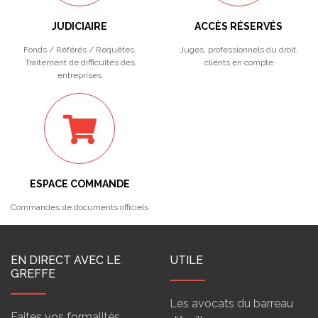
JUDICIAIRE
ACCÈS RÉSERVÉS
Fonds / Référés / Requêtes.
Juges, professionnels du droit,
Traitement de difficultés des
clients en compte
entreprises
ESPACE COMMANDE
Commandes de documents officiels
EN DIRECT AVEC LE
UTILE
GREFFE
Les avocats du barreau
Faites vos formalités