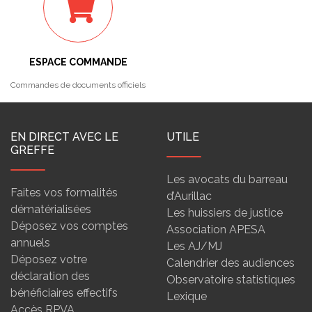
ESPACE COMMANDE
Commandes de documents officiels
EN DIRECT AVEC LE
UTILE
GREFFE
Les avocats du barreau
Faites vos formalités
d’Aurillac
dématérialisées
Les huissiers de justice
Déposez vos comptes
Association APESA
annuels
Les AJ/MJ
Déposez votre
Calendrier des audiences
déclaration des
Observatoire statistiques
bénéficiaires effectifs
Lexique
Accès RPVA