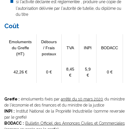
si l'activité déclarée est réglementée , produire une copie de
l'autorisation délivrée par l'autorité de tutelle, du diplôme ou
du titre
Coût
Emoluments
Débours
du Greffe
/ Frais
TVA
INPI
BODACC
(HT)
postaux
8,45
5,9
42,26 €
0 €
0 €
€
€
Greffe :
émoluments fixés par
arrêté du 10 mars 2020
du ministre
de l'économie et des finances et du ministre de la justice
INPI :
Institut National de la Propriété Industrielle (somme reversée
par le greffe)
BODACC :
Bulletin Officiel des Annonces Civiles et Commerciales