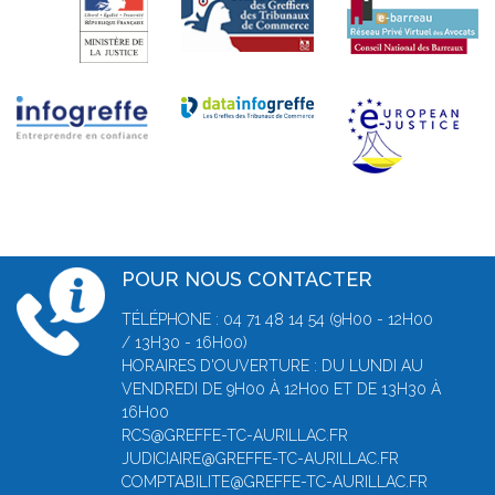
POUR NOUS CONTACTER
TÉLÉPHONE : 04 71 48 14 54 (9H00 - 12H00
/ 13H30 - 16H00)
HORAIRES D'OUVERTURE : DU LUNDI AU
VENDREDI DE 9H00 À 12H00 ET DE 13H30 À
16H00
RCS@GREFFE-TC-AURILLAC.FR
JUDICIAIRE@GREFFE-TC-AURILLAC.FR
COMPTABILITE@GREFFE-TC-AURILLAC.FR