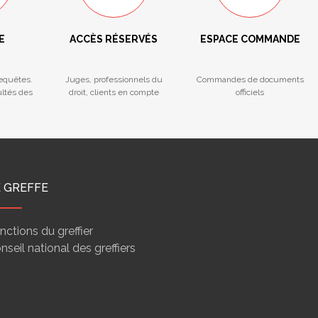
E
ACCÈS RÉSERVÉS
ESPACE COMMANDE
Requêtes.
Juges, professionnels du
Commandes de documents
ultés des
droit, clients en compte
officiels
E GREFFE
nctions du greffier
nseil national des greffiers