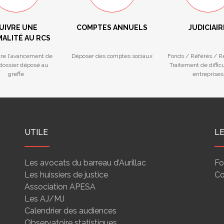
UIVRE UNE
COMPTES ANNUELS
JUDICIAIR
ALITÉ AU RCS
tre l'avancement de
Déposer des comptes sociaux
Fonds / Référés / 
 dossier déposé au
Traitement de diffic
greffe
entreprises
UTILE
L
Les avocats du barreau d’Aurillac
Fo
Les huissiers de justice
Co
Association APESA
Les AJ/MJ
Calendrier des audiences
Observatoire statistiques