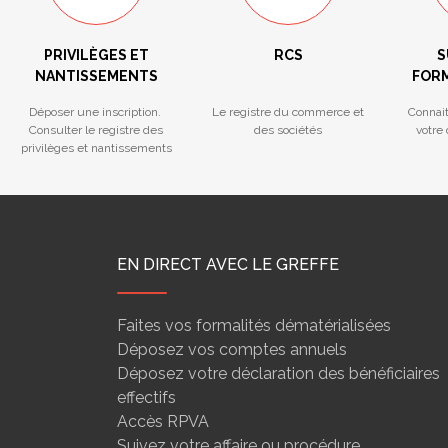
PRIVILÈGES ET
RCS
S
NANTISSEMENTS
FORM
Déposer une inscription.
Le registre du commerce et
Connai
Consulter le registre des
des sociétés
votre
privilèges et nantissements
EN DIRECT AVEC LE GREFFE
Faites vos formalités dématérialisées
Déposez vos comptes annuels
Déposez votre déclaration des bénéficiaires
effectifs
Accès RPVA
Suivez votre affaire ou procédure