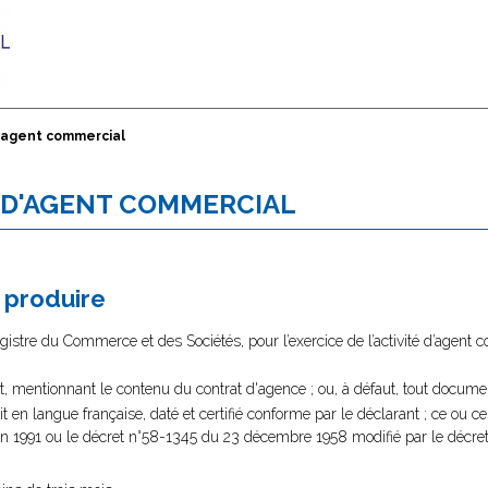
d'agent commercial
É D'AGENT COMMERCIAL
à produire
istre du Commerce et des Sociétés, pour l’exercice de l’activité d’agent 
, mentionnant le contenu du contrat d'agence ; ou, à défaut, tout docume
uit en langue française, daté et certifié conforme par le déclarant ; ce ou
uin 1991 ou le décret n°58-1345 du 23 décembre 1958 modifié par le décre