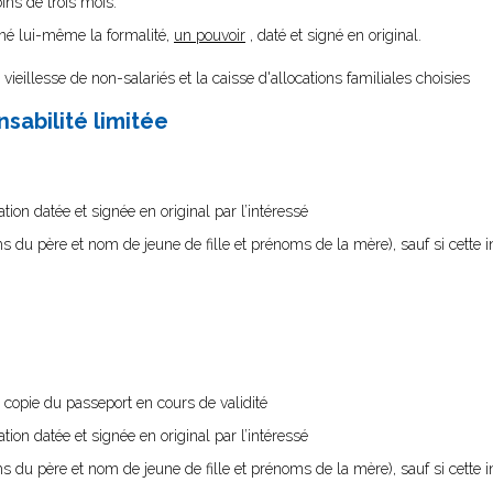
ins de trois mois.
igné lui-même la formalité,
un pouvoir
, daté et signé en original.
vieillesse de non-salariés et la caisse d'allocations familiales choisies
sabilité limitée
on datée et signée en original par l’intéressé
ms du père et nom de jeune de fille et prénoms de la mère), sauf si cette i
e copie du passeport en cours de validité
on datée et signée en original par l’intéressé
ms du père et nom de jeune de fille et prénoms de la mère), sauf si cette i