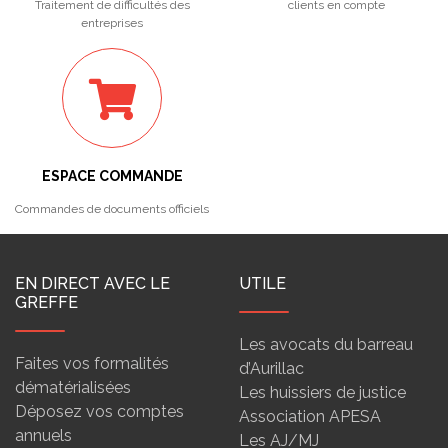
Traitement de difficultés des
clients en compte
entreprises
ESPACE COMMANDE
Commandes de documents officiels
EN DIRECT AVEC LE
UTILE
GREFFE
Les avocats du barreau
Faites vos formalités
d’Aurillac
dématérialisées
Les huissiers de justice
Déposez vos comptes
Association APESA
annuels
Les AJ/MJ