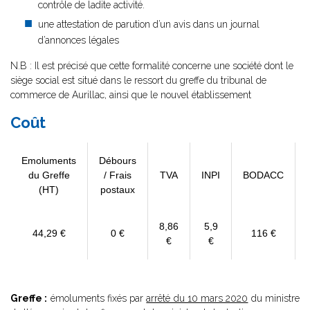
contrôle de ladite activité.
une attestation de parution d’un avis dans un journal
d’annonces légales
N.B : Il est précisé que cette formalité concerne une société dont le
siège social est situé dans le ressort du greffe du tribunal de
commerce de Aurillac, ainsi que le nouvel établissement
Coût
Emoluments
Débours
du Greffe
/ Frais
TVA
INPI
BODACC
(HT)
postaux
8,86
5,9
44,29 €
0 €
116 €
€
€
Greffe :
émoluments fixés par
arrêté du 10 mars 2020
du ministre