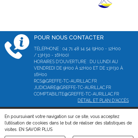
POUR NOUS CONTACTER
TÉLÉPHONE : 04 71 48 14 54 (9H00 - 12H00
/ 13H30 - 16H00)
HORAIRES D'OUVERTURE : DU LUNDI AU
VENDREDI DE 9H00 À 12H00 ET DE 13H30 À
16H00
RCS@GREFFE-TC-AURILLAC.FR
JUDICIAIRE@GREFFE-TC-AURILLAC.FR
COMPTABILITE@GREFFE-TC-AURILLAC.FR
DÉTAIL ET PLAN D'ACCÈS
En poursuivant votre navigation sur ce site, vous acceptez
© 2026, Greffe du Tribunal de Commerce d' Aurillac -
Mentions
l’utilisation de cookies dans le but de réaliser des statistiques de
légales
-
Contact
-
Gestion des cookies
-
Politique de
visites.
EN SAVOIR PLUS
confidentialité et de cookies